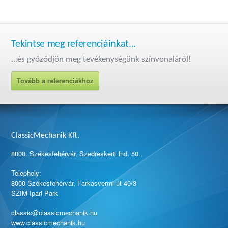
Tekintse meg referenciáinkat...
...és győződjön meg tevékenységünk színvonaláról!
Tovább a referenciákhoz
ClassicMechanik Kft.
8000. Székesfehérvár, Szedreskerti lnd. 50.,
Telephely:
8000 Székesfehérvár, Farkasvermi út 40/3
SZIM Ipari Park
classic@classicmechanik.hu
www.classicmechanik.hu