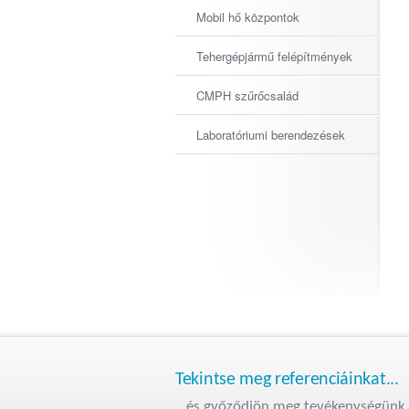
Mobil hő központok
Tehergépjármű felépítmények
CMPH szűrőcsalád
Laboratóriumi berendezések
Tekintse meg referenciáinkat...
...és győződjön meg tevékenységünk 