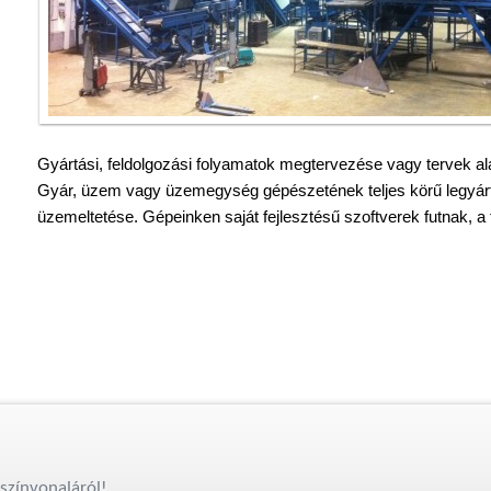
Gyártási, feldolgozási folyamatok megtervezése vagy tervek ala
Gyár, üzem vagy üzemegység gépészetének teljes körű legyártá
üzemeltetése. Gépeinken saját fejlesztésű szoftverek futnak, a 
színvonaláról!