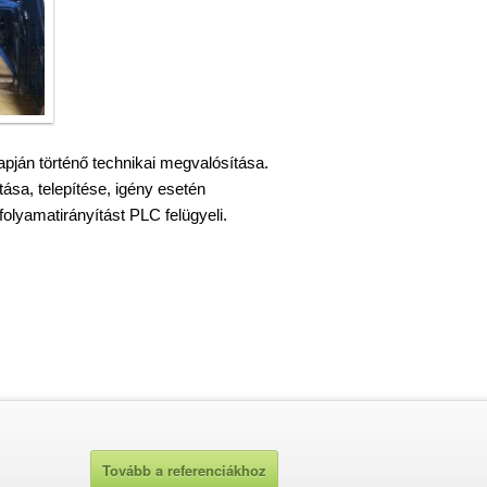
pján történő technikai megvalósítása.
sa, telepítése, igény esetén
folyamatirányítást PLC felügyeli.
Tovább a referenciákhoz