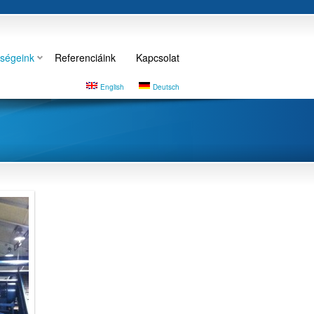
ségeink
Referenciáink
Kapcsolat
English
Deutsch