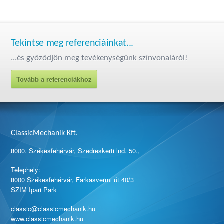
Tekintse meg referenciáinkat...
...és győződjön meg tevékenységünk színvonaláról!
Tovább a referenciákhoz
ClassicMechanik Kft.
8000. Székesfehérvár, Szedreskerti lnd. 50.,
Telephely:
8000 Székesfehérvár, Farkasvermi út 40/3
SZIM Ipari Park
classic@classicmechanik.hu
www.classicmechanik.hu