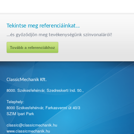
Tekintse meg referenciáinkat...
...és győződjön meg tevékenységünk színvonaláról!
Tovább a referenciákhoz
ClassicMechanik Kft.
8000. Székesfehérvár, Szedreskerti lnd. 50.,
Telephely:
8000 Székesfehérvár, Farkasvermi út 40/3
SZIM Ipari Park
classic@classicmechanik.hu
www.classicmechanik.hu