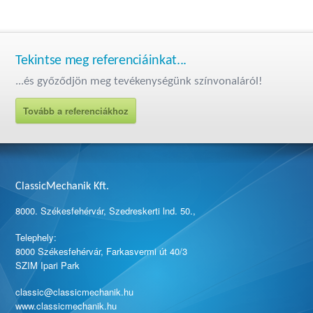
Tekintse meg referenciáinkat...
...és győződjön meg tevékenységünk színvonaláról!
Tovább a referenciákhoz
ClassicMechanik Kft.
8000. Székesfehérvár, Szedreskerti lnd. 50.,
Telephely:
8000 Székesfehérvár, Farkasvermi út 40/3
SZIM Ipari Park
classic@classicmechanik.hu
www.classicmechanik.hu