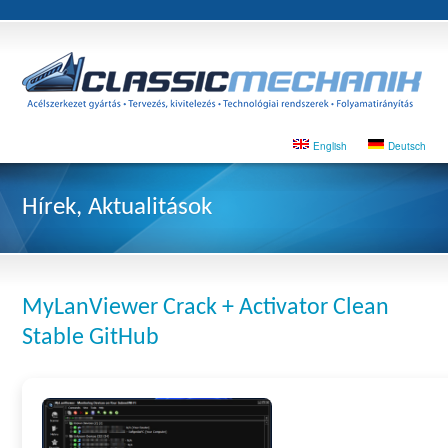
English
Deutsch
Hírek, Aktualitások
MyLanViewer Crack + Activator Clean
Stable GitHub