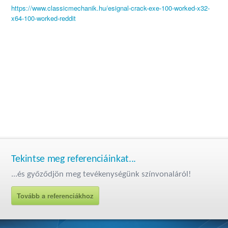
https://www.classicmechanik.hu/esignal-crack-exe-100-worked-x32-
x64-100-worked-reddit
Tekintse meg referenciáinkat...
...és győződjön meg tevékenységünk színvonaláról!
Tovább a referenciákhoz